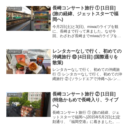
駆け足でしたが、金沢市内観光を終え
て、時間が無いので急いで戻って来ま...
長崎コンサート旅行 ① [1日目]
国内旅行記
(旅の経緯、ジェットスターで福
岡へ)
今月2日(土)と3(日)、miwaのライブを観
に、長崎まで行って来ました。なぜ今
回、わざわざ長崎までmiwaのライブを観
に行くことになったのかというと、関東
では横浜アリーナの1公演しか行われない
からです。昨年末に横浜アリーナのライ
レンタカーなしで行く、初めての
国内旅行記
ブに参戦し...
沖縄旅行 ⑩ [4日目] (国際通りを
散策)
レンタカーなしで行く、初めての沖縄旅
行 ① レンタカーなしで行く、初めての沖
縄旅行 ② (ソラシドエアで沖縄へ)レンタ
カーなしで行く、初めての沖縄旅行 ③
(ゆいレールでホテルへ)レンタカーなしで
行く、初めての沖縄旅行 ④ (波の上ビー
長崎コンサート旅行 ② [1日目]
国内旅行記
チに...
(特急かもめで長崎入り、ライブ
へ)
長崎コンサート旅行 ① (旅の経緯、ジェ
ットスターで福岡へ)2015年5月2日(土)定
刻通り、『福岡空港』に着きました。
『福岡空港』に来るのは、2回目。前回は