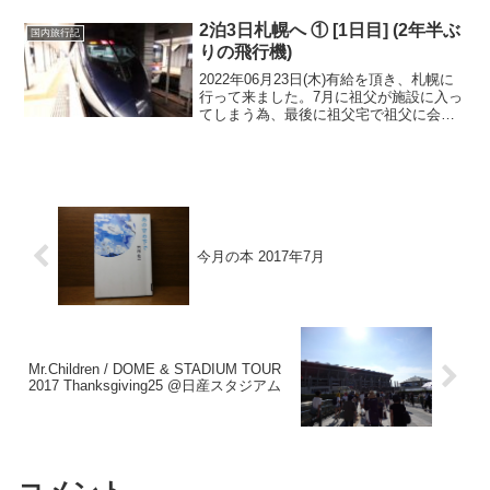
夕食の為に寄っただけで、ここから飛行
機を乗り降りするのは初めてです。やは
2泊3日札幌へ ① [1日目] (2年半ぶ
国内旅行記
り、大きな...
りの飛行機)
2022年06月23日(木)有給を頂き、札幌に
行って来ました。7月に祖父が施設に入っ
てしまう為、最後に祖父宅で祖父に会い
たいという気持ちから、行って来まし
た。年末以来、半年ぶりの訪問です。年
末は飛行機を使わない帰省でしたが、今
回は2泊3日な...
今月の本 2017年7月
Mr.Children / DOME & STADIUM TOUR
2017 Thanksgiving25 @日産スタジアム