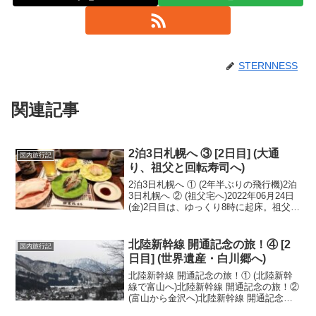
STERNNESS
関連記事
2泊3日札幌へ ③ [2日目] (大通
国内旅行記
り、祖父と回転寿司へ)
2泊3日札幌へ ① (2年半ぶりの飛行機)2泊
3日札幌へ ② (祖父宅へ)2022年06月24日
(金)2日目は、ゆっくり8時に起床。祖父
が、朝食を作ってくれました。この祖父
の「みそ汁」、大好きなんだよなぁ。い
つも朝はバタバタしているので、こ...
北陸新幹線 開通記念の旅！④ [2
国内旅行記
日目] (世界遺産・白川郷へ)
北陸新幹線 開通記念の旅！① (北陸新幹
線で富山へ)北陸新幹線 開通記念の旅！②
(富山から金沢へ)北陸新幹線 開通記念の
旅！③ (金沢市内観光)2015年3月18日(水)