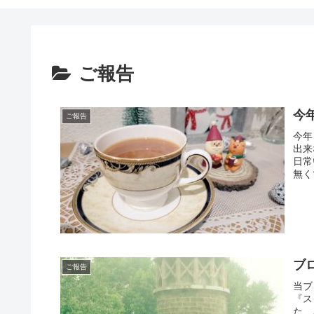
ご報告
今
ご報告
今年
出来
日常
無く
ブ
ご報告
当ブ
『ス
た、