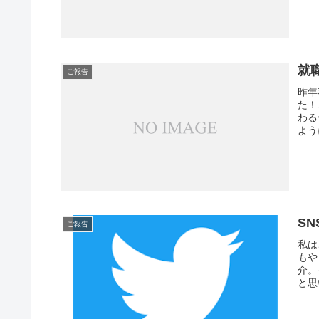
就
ご報告
昨年
た！
わる
よう
SN
ご報告
私は
もや
介。
と思