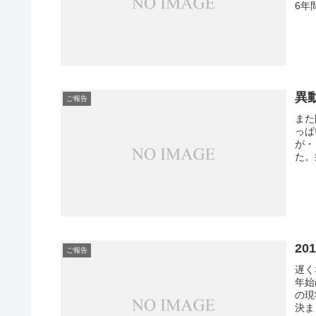
6年
異
ご報告
また
っぱ
が・
た。
20
ご報告
遅く
年始
の現
決ま