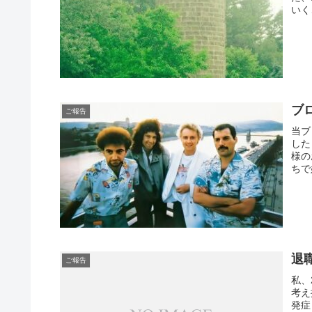
いく
ブ
ご報告
当ブ
した
様の
ちで
退
ご報告
私、
考え
発症