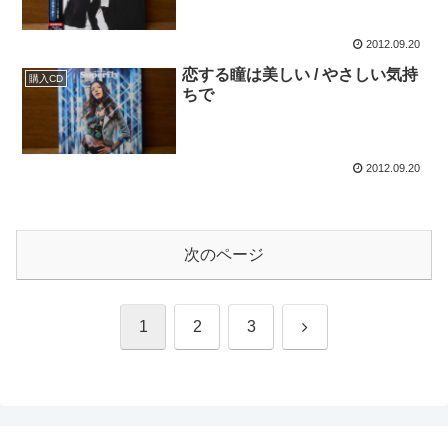
2012.09.20
恋する瞳は美しい / やさしい気持
購入CD
ちで
2012.09.20
次のページ
次
1
2
3
へ