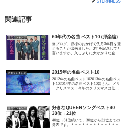
STERNNESS
関連記事
60年代の名曲 ベスト10 (邦楽編)
音楽ランキング
当ブログ、皆様のおかげで先月3年目を迎
えることが出来ました。3年を記念してと
言いますか、久しぶりに大がかりな企画
をやろうと思います。1960年代〜2000年
代とそれぞれの年代で区切って、名曲ベ
スト10をつくってみました。邦楽と洋楽
は分けて、...
2015年の名曲ベスト10
音楽ランキング
2012年の名曲ベスト102013年の名曲ベス
ト102014年の名曲ベスト10皆さん、メリ
ークリスマス！今年のクリスマスは仕事
に追われて、何も出来ませんでした。ク
リスマスが終わるということは、今年も
数日ということ。去年このランキングを
やって...
好きなQUEENソングベスト40
音楽ランキング
30位→21位
40位→31位続いて、30位から21位までの
発表です。＊＊＊＊＊＊＊＊＊＊＊＊＊