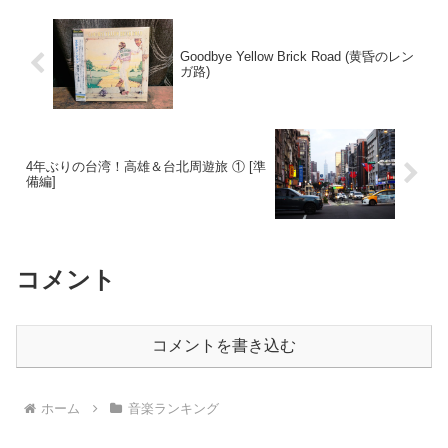
Goodbye Yellow Brick Road (黄昏のレン
ガ路)
4年ぶりの台湾！高雄＆台北周遊旅 ① [準
備編]
コメント
コメントを書き込む
ホーム
音楽ランキング