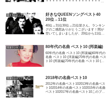
＊＊＊＊＊＊＊＊＊＊＊＊＊＊＊＊＊＊
＊＊＊＊＊＊30位 愛という名の欲望 /
The Game (1980) Freddie Mercury「地獄
へ道づれ」と共...
好きなQUEENソングベスト40
音楽ランキング
20位→11位
40位→31位30位→21位皆さん、ランキン
グのご感想ありがとうございます！間が
空いてしまいましたが、20位から11位ま
での発表です。＊＊＊＊＊＊＊＊＊＊＊
＊＊＊＊＊＊＊＊＊＊＊＊＊＊＊＊＊＊
＊＊＊＊＊＊＊20位 Made In Heave...
80年代の名曲 ベスト10 (邦楽編)
音楽ランキング
60年代の名曲 ベスト10 (邦楽編)60年代の
名曲 ベスト10 (洋楽編)70年代の名曲 ベス
ト10 (邦楽編)70年代の名曲 ベスト10 (洋
楽編)さて80年代です。ほかの年代に比べ
て80年代はそこまで好きな曲が多くあり
ません。アイドル...
2018年の名曲ベスト10
音楽ランキング
2012年の名曲ベスト102013年の名曲ベス
ト102014年の名曲ベスト102015年の名曲
ベスト102017年の名曲ベスト10このブロ
グを始めた2012年から毎年やっていた
『私が選ぶ、今年の名曲ベスト10』。去
年は多忙のあまり、書くこと...