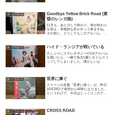
きたいと思います。初めは、YUIの1stア
ルバム、『FROM ME TO YOU』(2006年
2月22日発売)このアルバムは１ｓｔに...
Goodbye Yellow Brick Road (黄
聴いたアルバム
昏のレンガ路)
11月も、あと少しで終わり。秋が終わり
を迎え、本格的な冬がやって来ますね。
その前に、どうしてもこのアルバム、こ
の曲を聴いておきたかったのです。エル
トン・ジョンの名盤、『Goodbye Yellow
Brick Road (黄昏のレンガ路)』...
ハイド・ランジアが咲いている
聴いたアルバム
久しぶりにステレオポニーの1stアルバム
を聴いたら、一瞬で高3の夏にタイムスリ
ップしてしまいました。懐かしいな
ぁ〜！高3の夏休みはずっと聴いてまし
た。「青春に、その涙が必要だ！」と
「乙女心Hey Hey Hey」が特に好きでし
た！そもそもス...
世界に捧ぐ
聴いたアルバム
クイーンの名盤『世界に捧ぐ』が、昨日
10月28日で発売から40年になりました。
というわけで、今日はじっくりこのアル
バムを聴いています。『戦慄の王女』か
ら『華麗なるレース』 がいわゆる前期
で、この『世界に捧ぐ』から『ホット・
スペース』 までが...
CROSS ROAD
聴いたアルバム