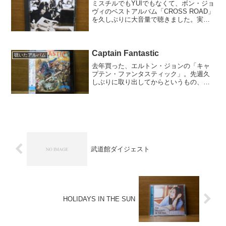
ミスチルでもYUIでもなくて、ボン・ジョ
ヴィのベストアルバム「CROSS ROAD」
を久しぶりに大音量で聴きました。実は
私、ボン・ジョヴィは洋楽ファンになっ
た当初から聴いていたバンドなのです。
クイーンと同時期に好きになったという
こともあり、...
Captain Fantastic
聴いたアルバム
去年買った、エルトン・ジョンの「キャ
プテン・ファンタスティック」。先週久
しぶりに取り出してからというもの、毎
日聴いています。「ピアニストを撃つ
な」や「黄昏のレンガ路」にも大好きな
曲が多いけど、アルバム単位ではこのア
ルバムが1番好き！未だにジ...
武道館ダイジェスト
HOLIDAYS IN THE SUN