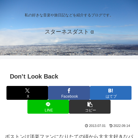
私の好きな音楽や旅日記などを紹介するブログです。
スターネスダスト α
Don’t Look Back
X
Facebook
はてブ
LINE
コピー
2013.07.01
2022.09.14
ボストンは洋楽ファンになりたての頃から大大大好きなバ