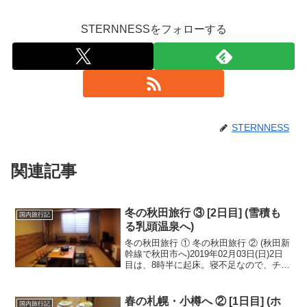
STERNNESSをフォローする
STERNNESS
関連記事
冬の秋田旅行 ③ [2日目] (雪積も
国内旅行記
る乳頭温泉へ)
冬の秋田旅行 ① 冬の秋田旅行 ② (秋田新
幹線で秋田市へ)2019年02月03日(日)2日
目は、8時半に起床。寝不足なので、チェ
ックアウトギリギリまで寝ていようかと
も思いましたが、勿体ないので何とか頑
張って起きました。『ドーミーイン』
春の札幌・小樽へ ② [1日目] (ホ
国内旅行記