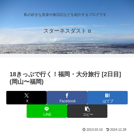
私の好きな音楽や旅日記などを紹介するブログです。
スターネスダスト α
18きっぷで行く！福岡・大分旅行 [2日目]
(岡山〜福岡)
X
Facebook
はてブ
LINE
コピー
2013.03.10
2024.12.28