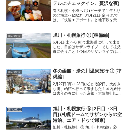
は、...
テルにチェックイン、贅沢な夜)
春の札幌・小樽へ ① (ピーチで半年ぶり
の北海道へ)2023年04月21日(金)それで
は、『快速エアポート』と地下鉄を乗り
継いで、札幌市内のホテルへ向かいま
す。ホームへ降り立つと、発車直前の列
車が満員だったので、隣のホームに停車
旭川・札幌旅行 ① [準備編]
国内旅行記
していた次の...
6月6日(土)〜8(月)で北海道に行って来ま
した。目的はサザンライブ、そして祖父
母に会うこと！今回のサザンライブは絶
対行きたいと考えていたのですが、東京
ドーム3公演とも仕事で行けず。そうなる
と遠征かぁ。ちょうどこの頃に、miwaの
長崎ライブ...
冬の函館・湯の川温泉旅行 ① [準
国内旅行記
備編]
2月27日(月)・28日(火)と1泊2日、大好き
な街、函館へ行って来ました！国内旅行
は去年の春に行った京都・大阪旅行以来
なので、かなり久しぶりです。2月28日は
私の25歳の誕生日なので、自分へのプレ
ゼント旅行へ行こうと、1月中旬に思いつ
旭川・札幌旅行 ⑤ [2日目・3日
国内旅行記
きま...
目] (札幌ドームでサザンからの空
港泊、エア・ドゥで帰京)
旭川・札幌旅行 ① 旭川・札幌旅行 ②