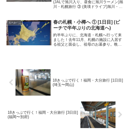
(JALで旭川入り、昼食に旭川ラーメン)旭
川・札幌旅行 ③ (美瑛ドライブ)旭川・札
幌旅行 ④ (特急カムイで札幌・祖父母宅
へ)2015年6月7日(日)8時に、ゆっくり起
床。3人で楽しく朝食。祖父が一...
春の札幌・小樽へ ① [1日目] (ピ
国内旅行記
ーチで半年ぶりの北海道へ)
約半年ぶりに、北海道・札幌へ行って来
ました！去年11月、札幌の施設に入居す
る祖父と面会し、祖母のお墓参り。晩秋
の札幌へ ② (祖父と面会、JRタワーから
眺める札幌)そのとき祖父から別れ際に、
「今度は〇〇ちゃん(私の弟)と一緒に来て
欲しいな」...
18きっぷで行く！福岡・大分旅行 [1日目]
(埼玉〜岡山)
18きっぷで行く！福岡・大分旅行 [3日目]
(福岡〜別府)