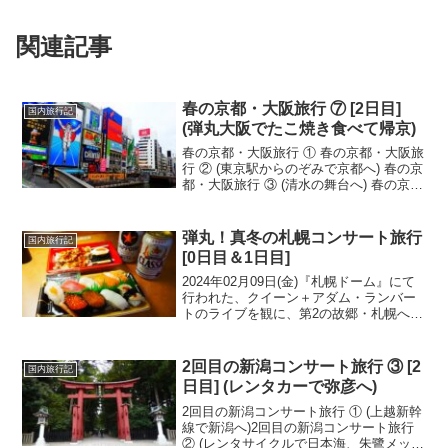
関連記事
春の京都・大阪旅行 ⑦ [2日目]
国内旅行記
(弾丸大阪でたこ焼き食べて帰京)
春の京都・大阪旅行 ① 春の京都・大阪旅
行 ② (東京駅からのぞみで京都へ) 春の京
都・大阪旅行 ③ (清水の舞台へ) 春の京
都・大阪旅行 ④ (祇園から懐かしの銀閣
寺へ)春の京都・大阪旅行 ⑤ (京料理の夕
食、近鉄でホテルへ) 春の京都・...
弾丸！真冬の札幌コンサート旅行
国内旅行記
[0日目＆1日目]
2024年02月09日(金)『札幌ドーム』にて
行われた、クイーン＋アダム・ランバー
トのライブを観に、第2の故郷・札幌へ。
観光も兼ねて、行って来ました！10日(土)
は、『羽田空港』、朝早くのフライト。
始発に乗れば、間に合わないこともない
2回目の新潟コンサート旅行 ③ [2
国内旅行記
のでし...
日目] (レンタカーで弥彦へ)
2回目の新潟コンサート旅行 ① (上越新幹
線で新潟へ)2回目の新潟コンサート旅行
② (レンタサイクルで日本海、朱鷺メッセ