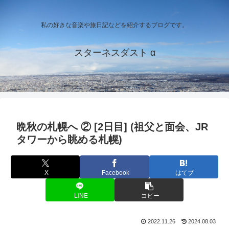
私の好きな音楽や旅日記などを紹介するブログです。
スターネスダスト α
晩秋の札幌へ ② [2日目] (祖父と面会、JR
タワーから眺める札幌)
X
Facebook
はてブ
LINE
コピー
2022.11.26
2024.08.03