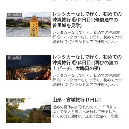
でコンサート)2017年10月18日(水)2日目
は、8時に起床。今回は朝食無しのプラン
でしたが、チェックイン時に朝食券...
レンタカーなしで行く、初めての
国内旅行記
沖縄旅行 ⑤ [2日目] (修復途中の
首里城を見学)
レンタカーなしで行く、初めての沖縄旅
行 ① レンタカーなしで行く、初めての沖
縄旅行 ② (ソラシドエアで沖縄へ)レンタ
カーなしで行く、初めての沖縄旅行 ③
(ゆいレールでホテルへ)レンタカーなしで
行く、初めての沖縄旅行 ④ (波の上ビー
レンタカーなしで行く、初めての
国内旅行記
チに...
沖縄旅行 ⑪ [4日目] (再びの波の
上ビーチ、大晦日の夜)
レンタカーなしで行く、初めての沖縄旅
行 ① レンタカーなしで行く、初めての沖
縄旅行 ② (ソラシドエアで沖縄へ)レンタ
カーなしで行く、初めての沖縄旅行 ③
(ゆいレールでホテルへ)レンタカーなしで
行く、初めての沖縄旅行 ④ (波の上ビー
山形・宮城旅行 [1日目]
国内旅行記
チに...
遅めの夏休みが取れたので、『18きっ
ぷ』で友人と東北へ旅行して来ました。
行くのは2日間で、山形と宮城へ。高校の
卒業旅行で、山形・宮城に初めて行っ
て、とても楽しい思い出となっていたの