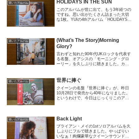
HOLIDAYS IN THE SUN
聴いたアルバム
このアルバムが世に出て、もう3年経つの
ですね。思い出がたくさん詰まった大切
な1枚。YUIの4thアルバム「HOLIDAYS
IN THE SUN」このアルバムは私が高校2
年から短大1年の夏まで、１番楽しかった
時期から、社会に出ることの厳しさ...
(What’s The Story)Morning
聴いたアルバム
Glory?
言わずと知れた90年代UKロックを代表す
る名盤、オアシスの「モーニング・グロ
ーリー」を久しぶりに聴きました。カー
ト・コバーンの自殺によって、勢いを失
ったグランジの隙を突くよう登場したの
が、ブラーとオアシスでした。両者とも
世界に捧ぐ
聴いたアルバム
奏でる音は新しくも、...
クイーンの名盤『世界に捧ぐ』が、昨日
10月28日で発売から40年になりました。
というわけで、今日はじっくりこのアル
バムを聴いています。『戦慄の王女』か
ら『華麗なるレース』 がいわゆる前期
で、この『世界に捧ぐ』から『ホット・
スペース』 までが...
Back Light
聴いたアルバム
ブライアン・メイの1stソロアルバムを久
しぶりにフルで聴きました。やっぱりい
いなぁ！絢爛豪華なクイーンサウンドを