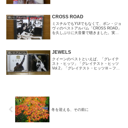
支えてきた、ブライアンの真骨頂が垣間
見える作品です。1曲目から4曲目までの
ブライアンらしいハードロックな流れも
実にいい！そして何...
CROSS ROAD
聴いたアルバム
ミスチルでもYUIでもなくて、ボン・ジョ
ヴィのベストアルバム「CROSS ROAD」
を久しぶりに大音量で聴きました。実は
私、ボン・ジョヴィは洋楽ファンになっ
た当初から聴いていたバンドなのです。
クイーンと同時期に好きになったという
こともあり、...
JEWELS
聴いたアルバム
クイーンのベストといえば、「グレイテ
スト・ヒッツ」「グレイテスト・ヒッツ
Vol.2」「グレイテスト・ヒッツⅢ～フレ
ディ・マーキュリーに捧ぐ～」「クイー
ン・イン・ヴィジョン」「クイーン・ロ
ックス」などたくさんあります。そんな
中で、私が１番入門...
冬を迎える、その前に