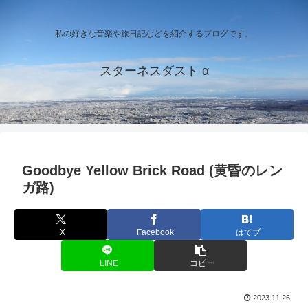
私の好きな音楽や旅日記などを紹介するブログです。
スターネスダスト α
Goodbye Yellow Brick Road (黄昏のレン
ガ路)
X
Facebook
はてブ
LINE
コピー
2023.11.26