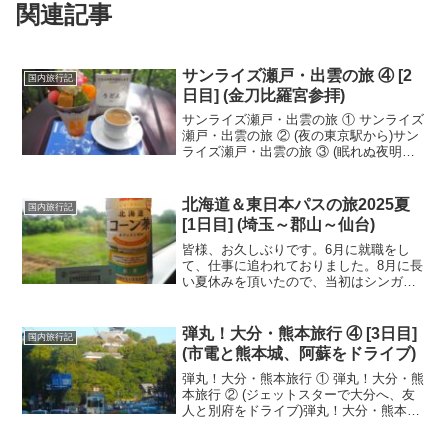
関連記事
サンライズ瀬戸・出雲の旅 ④ [2
国内旅行記
日目] (金刀比羅宮参拝)
サンライズ瀬戸・出雲の旅 ① サンライズ
瀬戸・出雲の旅 ② (夜の東京駅から)サン
ライズ瀬戸・出雲の旅 ③ (眠れぬ夜明け
の瀬戸大橋、四国上陸)2024年11月12日
(火)「琴電琴平駅」周辺は、穏やかな川が
流れています。さて、これから『金刀...
北海道＆東日本パスの旅2025夏
国内旅行記
[1日目] (埼玉～郡山～仙台)
皆様、お久しぶりです。6月に就職をし
て、仕事に追われておりました。8月に長
い夏休みを頂いたので、当初はシンガポ
ール旅を計画していたのです。それがい
ろいろあって延期になり(何があったか
は、後日リベンジするシンガポール旅行
弾丸！大分・熊本旅行 ④ [3日目]
国内旅行記
記に記すこととします)...
(市電と熊本城、阿蘇をドライブ)
弾丸！大分・熊本旅行 ① 弾丸！大分・熊
本旅行 ② (ジェットスターで大分へ、友
人と別府をドライブ)弾丸！大分・熊本旅
行 ③ (大分から博多経由で熊本へ)2014年
10月9日(木)最終日は、市電と『熊本城』