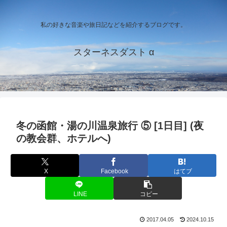
私の好きな音楽や旅日記などを紹介するブログです。
スターネスダスト α
冬の函館・湯の川温泉旅行 ⑤ [1日目] (夜
の教会群、ホテルへ)
X
Facebook
はてブ
LINE
コピー
2017.04.05
2024.10.15