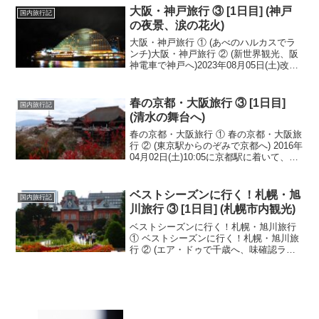
をカメラに収めて、ホテルの朝食で熊...
大阪・神戸旅行 ③ [1日目] (神戸
国内旅行記
の夜景、涙の花火)
大阪・神戸旅行 ① (あべのハルカスでラ
ンチ)大阪・神戸旅行 ② (新世界観光、阪
神電車で神戸へ)2023年08月05日(土)改め
まして、港町・神戸にやって来ました。
この頃には暑さも落ち着き、街もゆった
りとした雰囲気に包まれ始めました。高
春の京都・大阪旅行 ③ [1日目]
国内旅行記
速...
(清水の舞台へ)
春の京都・大阪旅行 ① 春の京都・大阪旅
行 ② (東京駅からのぞみで京都へ) 2016年
04月02日(土)10:05に京都駅に着いて、ま
ず向かうのは『清水寺』と決めていまし
た。駅の観光案内所で、市バスや地下鉄
が2日間乗り放題になる切符を買っ...
ベストシーズンに行く！札幌・旭
国内旅行記
川旅行 ③ [1日目] (札幌市内観光)
ベストシーズンに行く！札幌・旭川旅行
① ベストシーズンに行く！札幌・旭川旅
行 ② (エア・ドゥで千歳へ、味確認ラー
メン)2017年08月04日(金)大好きな「ラー
メン」に満足したところで、店を後に。
ただ、熱い「ラーメン」を食べたから暑
い暑...