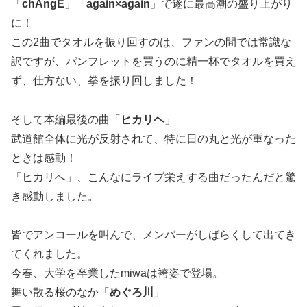
「
chAngE
」「
again×again
」で遂に最高潮の盛り上がり
に！
この2曲でタオルを振り回すのは、ファンの間では常識な
訳ですが、パンフレットを買うのに精一杯でタオルを買え
ず、仕方ない、拳を振り回しました！
そして本編最後の曲「
ヒカリヘ
」
武道館全体に光が反射されて、特に日の丸と光が重なった
ときは感動！
「ヒカリへ」、こんなにライブ栄えする曲だったんだと驚
き感動しました。
皆でアンコールを叫んで、メンバーがしばらくして出てき
てくれました。
今春、大学を卒業したmiwaは袴姿で登場。
舞い散る桜のなか「
めぐろ川
」