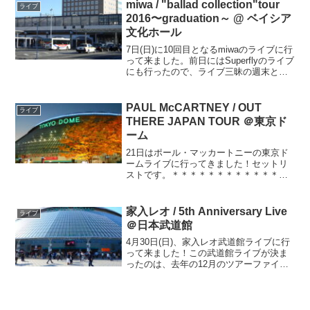
の実家に帰って来て、ツアー日程に群
miwa / "ballad collection"tour
ライブ
馬・太田が入って...
2016〜graduation～ @ ベイシア
文化ホール
7日(日)に10回目となるmiwaのライブに行
って来ました。前日にはSuperflyのライブ
にも行ったので、ライブ三昧の週末とな
りました。会場は群馬県前橋市にある、
ベイシア文化ホール。前橋って私の住ん
でいる埼玉県から意外に遠いので、昼過
PAUL McCARTNEY / OUT
ライブ
ぎに...
THERE JAPAN TOUR ＠東京ド
ーム
21日はポール・マッカートニーの東京ド
ームライブに行ってきました！セットリ
ストです。＊＊＊＊＊＊＊＊＊＊＊＊＊
＊＊＊＊＊＊＊Eight Days A WeekSave
usAll My LovingListen To What The Ma...
家入レオ / 5th Anniversary Live
ライブ
＠日本武道館
4月30日(日)、家入レオ武道館ライブに行
って来ました！この武道館ライブが決ま
ったのは、去年の12月のツアーファイナ
ルでした。今年のデビュー5周年を祝う初
の武道館ライブ、絶対行くぞ！と思って
いました。そんな中、今年の元旦、ポー
ル・マッカート...