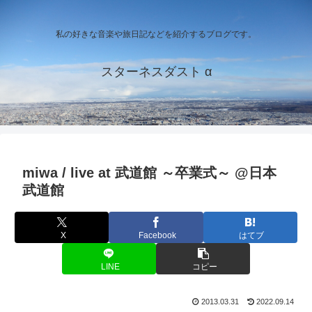
私の好きな音楽や旅日記などを紹介するブログです。
スターネスダスト α
miwa / live at 武道館 ～卒業式～ @日本
武道館
X
Facebook
はてブ
LINE
コピー
2013.03.31
2022.09.14