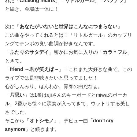
れた「
Chasing hearts
」「
リトルガール
」「
ハツナツ
」
と続き、会場は一体に！
次に「
あなたがいないと世界はこんなにつまらない
」
この曲をやってくれるとは！「リトルガール」のカップリ
ングでテンポの良い曲調が好きなんです。
「
ふたりのサタデイ
」密かにお気に入りの「
カラ＊フル
」
ときて、
「
friend ～君が笑えば～
」！これまた大好きな曲で、この
ライブでは是非聴きたいと思ってました！
心がしんみり、ほんわか、青春の曲だなぁ。
「
片思い
」は1番はejiさんのキーボードとmiwaのボーカ
ル、2番から徐々に演奏が入ってきて、ウットリする美し
さでした。
そこから「
オトシモノ
」、デビュー曲「
don’t cry
anymore
」と続きます。