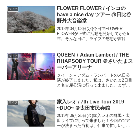
FLOWER FLOWER / インコの
ライブ
have a nice day ツアー @日比谷
野外大音楽堂
2018年04月03日(水)今日でFLOWER
FLOWERが正式に活動を開始してから5
年。そんな日に、ライブの感想が書ける
のが幸せです。FLOWER FLOWER初の
ワンマンツアー、日比谷ライブに行って
来ました！出発前に、荒川の桜を見に
QUEEN＋Adam Lambert / THE
ライブ
行...
RHAPSODY TOUR ＠さいたまス
ーパーアリーナ
クイーン＋アダム・ランバートの来日公
演が終了しました。私は、さいたま2日目
と名古屋公演に行って来ました。まずは
来日公演が発表される前からのことを振
り返ってみます。一昨年2018年の暮れに
公開された映画『ボヘミアン・ラプソデ
家入レオ / 7th Live Tour 2019
ライブ
ィ』が世界中で空前...
~DUO~ ＠太田市民会館
2019年06月25日(金)家入レオの群馬・太
田ライブに行って来ました！今回のツア
ーが決まった当初は、仕事で忙しいし、
まず行けないライブだろうと思っていま
した。でも退職することになって、埼玉