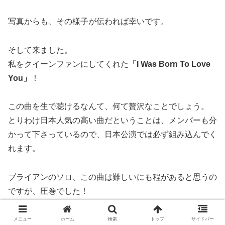
写真からも、その様子が伝われば幸いです。
そして来ました。
私をクイーンファンにしてくれた
「I Was Born To Love
You」
！
この曲を生で聴けるなんて、何て贅沢なことでしょう。
とりわけ日本人気の高い曲だということは、メンバーも分
かって下さっているので、日本公演では必ず組み込んでく
れます。
ブライアンのソロ、この曲は難しいにも程があると思うの
ですが、圧巻でした！
フレディの歌う
「You Take My Breath Away」
が流れた
メニュー
ホーム
検索
トップ
サイドバー