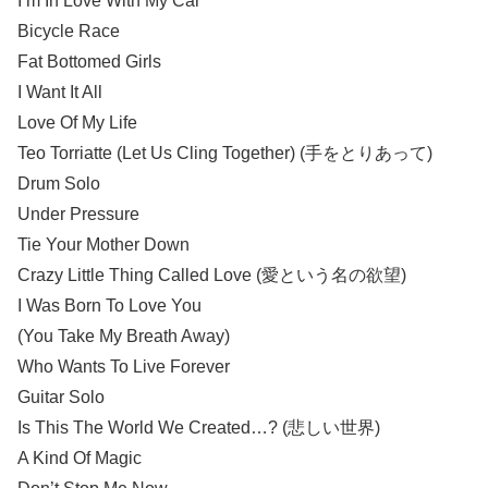
I’m In Love With My Car
Bicycle Race
Fat Bottomed Girls
I Want It All
Love Of My Life
Teo Torriatte (Let Us Cling Together) (手をとりあって)
Drum Solo
Under Pressure
Tie Your Mother Down
Crazy Little Thing Called Love (愛という名の欲望)
I Was Born To Love You
(You Take My Breath Away)
Who Wants To Live Forever
Guitar Solo
Is This The World We Created…? (悲しい世界)
A Kind Of Magic