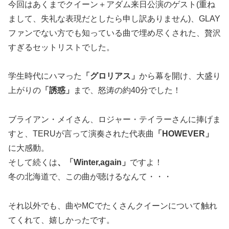
今回はあくまでクイーン＋アダム来日公演のゲスト(重ね
まして、失礼な表現だとしたら申し訳ありません)、GLAY
ファンでない方でも知っている曲で埋め尽くされた、贅沢
すぎるセットリストでした。
学生時代にハマった
「グロリアス」
から幕を開け、大盛り
上がりの
「誘惑」
まで、怒涛の約40分でした！
ブライアン・メイさん、ロジャー・テイラーさんに捧げま
すと、TERUが言って演奏された代表曲
「HOWEVER」
に大感動。
そして続くは
、「Winter,again」
ですよ！
冬の北海道で、この曲が聴けるなんて・・・
それ以外でも、曲やMCでたくさんクイーンについて触れ
てくれて、嬉しかったです。