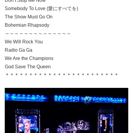
Don’t Stop Me Now
Somebody To Love (愛にすべてを)
The Show Must Go On
Bohemian Rhapsody
～～～～～～～～～～～～～～
We Will Rock You
Radio Ga Ga
We Are the Champions
God Save The Queen
＊＊＊＊＊＊＊＊＊＊＊＊＊＊＊＊＊＊＊＊＊＊＊＊