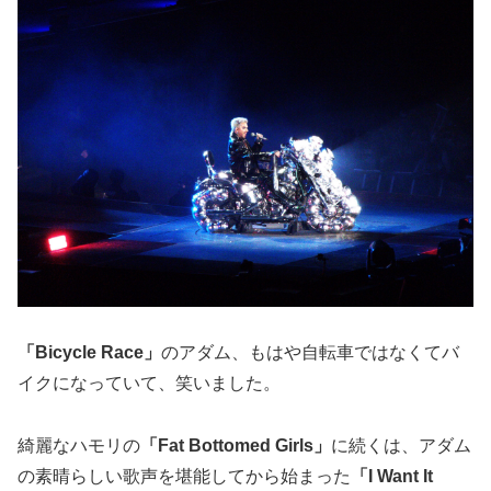
「Bicycle Race」
のアダム、もはや自転車ではなくてバ
イクになっていて、笑いました。
綺麗なハモリの
「Fat Bottomed Girls」
に続くは、アダム
の素晴らしい歌声を堪能してから始まった
「I Want It