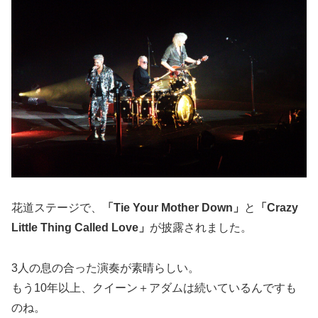
花道ステージで、
「Tie Your Mother Down」
と
「Crazy
Little Thing Called Love」
が披露されました。
3人の息の合った演奏が素晴らしい。
もう10年以上、クイーン＋アダムは続いているんですも
のね。