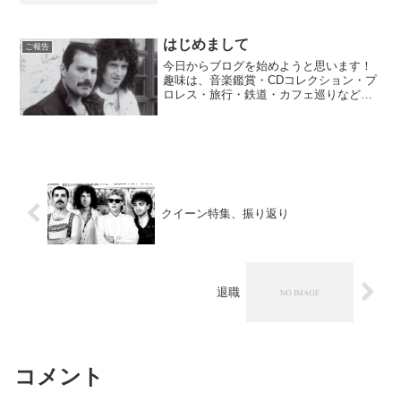
途中ですが、明日の仕事終わりから急
遽、1泊2日で北陸を旅してきます。勿
論、話題沸騰中の北陸新幹線で...
はじめまして
ご報告
今日からブログを始めようと思います！
趣味は、音楽鑑賞・CDコレクション・プ
ロレス・旅行・鉄道・カフェ巡りなど沢
山あります。なのでその中からネタにし
ていきたいと考えています。ちなみに、
主な好きなアーティストは、QUEEN ・
The Beatl...
クイーン特集、振り返り
退職
コメント