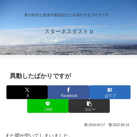
私の好きな音楽や旅日記などを紹介するブログです。
スターネスダスト α
異動したばかりですが
X
Facebook
はてブ
LINE
コピー
2019.04.17
2022.09.14
また間が空いてしまいました。