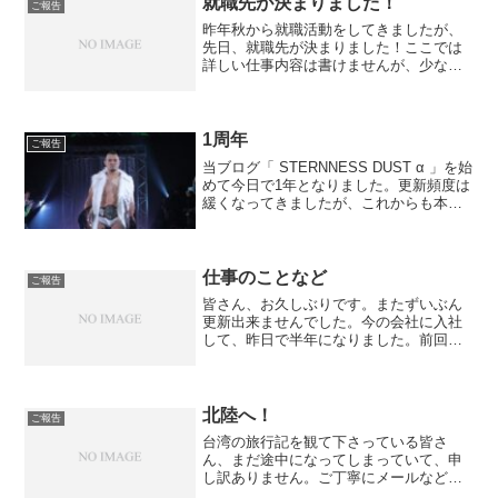
就職先が決まりました！
ご報告
昨年秋から就職活動をしてきましたが、
先日、就職先が決まりました！ここでは
詳しい仕事内容は書けませんが、少なか
らず「旅」に関わる仕事です。私はこの
ブログを始めた2012年、不眠症に悩まさ
れるようになりまして、その影響で就職
先が決まらないま短期...
1周年
ご報告
当ブログ「 STERNNESS DUST α 」を始
めて今日で1年となりました。更新頻度は
緩くなってきましたが、これからも本来
のメインテーマであったプロレス、音楽
や日記的なことまで記事にしていこうと
思います。皆さん、これからもよろしく
お願い...
仕事のことなど
ご報告
皆さん、お久しぶりです。またずいぶん
更新出来ませんでした。今の会社に入社
して、昨日で半年になりました。前回の
記事に書いたような辛い状況は変わら
ず、8月には限界を越えてダウンしてしま
い、そのとき上司に相談して、別の部署
に異動させて欲しい旨を伝...
北陸へ！
ご報告
台湾の旅行記を観て下さっている皆さ
ん、まだ途中になってしまっていて、申
し訳ありません。ご丁寧にメールなど下
さって、嬉しい限りです。台湾旅行記の