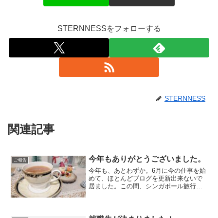
STERNNESSをフォローする
STERNNESS
関連記事
今年もありがとうございました。
ご報告
今年も、あとわずか。6月に今の仕事を始
めて、ほとんどブログを更新出来ないで
居ました。この間、シンガポール旅行に
行ったり、その他日常いろいろネタはあ
ったのですが、どうしても文章を書く集
中力が無くて・・・仕事でPCを使う機会
が増えたのも、関係し...