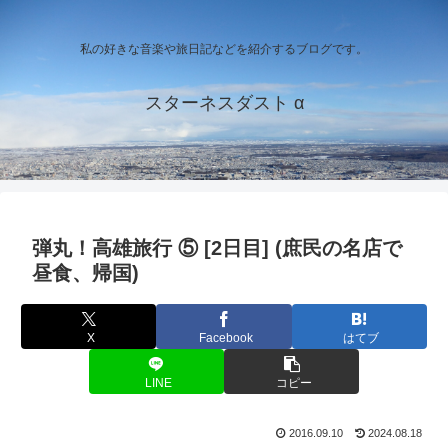
私の好きな音楽や旅日記などを紹介するブログです。
スターネスダスト α
弾丸！高雄旅行 ⑤ [2日目] (庶民の名店で
昼食、帰国)
X
Facebook
はてブ
LINE
コピー
2016.09.10
2024.08.18