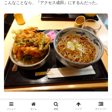
こんなことなら、『アクセス成田』にするんだった。
山手線で「上野」まで出て、少し遅めの夕食。
良い感じの『蕎麦屋』に入りました。
メニュー
ホーム
検索
トップ
サイドバー