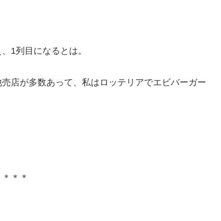
、1列目になるとは。
他売店が多数あって、私はロッテリアでエビバーガー
＊＊＊＊