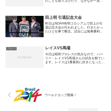
のことも取り上げたり、なかなか一貫性
の無いブログですが、これからも出来る
限り続けていきたいなと思っています。
さて、このブログの原点はプロレスなん
です。こちらは秋山準選手...
田上明 引退記念大会
プロレス
昨日はNOAH有明コロシアムで田上の引
退記念大会が行われました。行きたかっ
たけど仕事で断念。試合には無事勝利し
たようですし、何といってもこの写真に
は感動しました。田上が、三沢さんの写
真を持って四天王の集結となりました！
金曜の放送が楽しみです...
レイスVS馬場
プロレス
今日は昭和プロレスの気分なので、ハー
リー・レイスVS馬場さんの試合を観てい
ます。レイスは1番最初に好きになった外
国人レスラーなので、愛着があります。
渋いけどやっぱり名レスラーだなぁ！
ワールドカップ開幕！