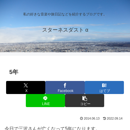
私の好きな音楽や旅日記などを紹介するブログです。
スターネスダスト α
5年
X
Facebook
はてブ
LINE
コピー
2014.06.13
2022.09.14
今日で三沢さんが亡くなって5年になります。