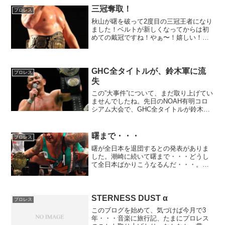
三冠奪取！
プロレス
秋山が曙を破って2度目の三冠王者になり
ました！ベルトが新しくなってからは初
めての戴冠ですね！やぁ〜！嬉しい！全
日本、秋山の時代が来ましたねぇ。ノア
の王者、鈴木みのるとも対抗してくれた
ら、もっと面白くなると思います。それ
にしてもこの三冠戦、な...
GHC全タイトルが、鈴木軍に流
プロレス
失
この”大事件”について、まだ取り上げてい
ませんでしたね。先日のNOAH有明コロ
シアム大会で、GHC全タイトルが鈴木軍
の元へ渡ってしまいました。鈴木みのる
は好きじゃないけど、彼のプロレスは全
くぶれることなく、一貫して己のスタイ
曙まで・・・
プロレス
ルを貫いているの...
曙が全日本を退団するとの発表がありま
した。潮崎に続いて曙まで・・・どうし
て全日本ばかりこうなるんだ・・・。世
間の認知度が高い曙まで居なくなると全
日本、厳しくなるなぁ。でも何とか踏み
とどまって欲しい。何といったって、日
本を代表するプロレス団体...
STERNESS DUST α
プロレス
このブログを始めて、気づけば今月で3
年・・・音楽に旅行記、たまにプロレス