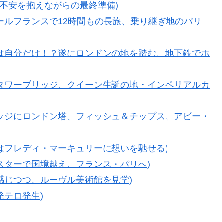
待と不安を抱えながらの最終準備)
！エールフランスで12時間もの長旅、乗り継ぎ地のパリ
日本人は自分だけ！？遂にロンドンの地を踏む、地下鉄でホ
事堂にタワーブリッジ、クイーン生誕の地・インペリアルカ
・ブリッジにロンドン塔、フィッシュ＆チップス、アビー・
最後はフレディ・マーキュリーに想いを馳せる)
ーロスターで国境越え、フランス・パリへ)
さを感じつつ、ルーヴル美術館を見学)
発テロ発生)