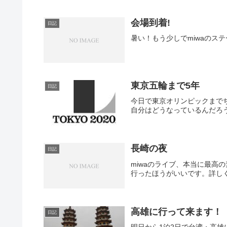
会場到着!
日記
暑い！もう少しでmiwaのステ
東京五輪まで5年
日記
今日で東京オリンピックまで
自分はどうなっているんだろ
長崎の夜
日記
miwaのライブ、本当に最高
行ったほうがいいです。詳し
高雄に行って来ます！
日記
明日から1泊2日で台湾・高雄