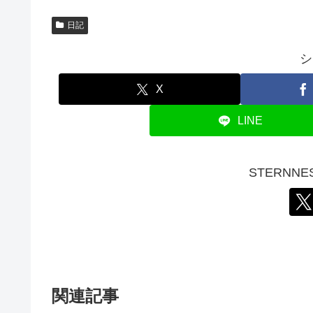
日記
シ
X
LINE
STERNN
関連記事