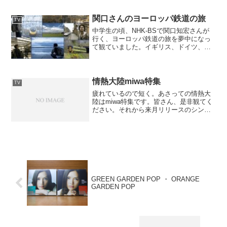
奴」など過去の名曲達も素晴らしかった
ですが、「人生の散歩道」、この曲に込
めた原ボーの想いを知って...
関口さんのヨーロッパ鉄道の旅
TV
中学生の頃、NHK-BSで関口知宏さんが
行く、ヨーロッパ鉄道の旅を夢中になっ
て観ていました。イギリス、ドイツ、ス
イス、トルコ、ギリシャ、スペインのヨ
ーロッパ各国を、数回に渡って鉄道で旅
をするという番組。これを観てヨーロッ
パに対する憧れが更に...
情熱大陸miwa特集
TV
疲れているので短く。あさっての情熱大
陸はmiwa特集です。皆さん、是非観てく
ださい。それから来月リリースのシング
ルは両A面に決定しました！
GREEN GARDEN POP ・ ORANGE
GARDEN POP