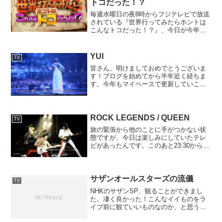
トコだった！？
毎週水曜日の夜8時からフジテレビで放送
されている『世界行ってみたらホントは
こんなトコだった！？』、今日が今年初
の放送日です。この番組大好きなんで
す。BSなどでやっている本格的な海外の
旅番組なんかも勿論大好きなんですが、
YUI
TV
この番組はバラエティー...
皆さん、明けましておめでとうございま
す！ブログを始めてから半年近く経ちま
す。今年もマイペースで更新していこう
と思いますので、どうぞよろしくお願い
します。さて、大晦日は帰省して、紅
白・CDTVでYUIの休止前最後のステージ
を見届けました。CD...
ROCK LEGENDS / QUEEN
TV
旅の緊張から他のことに手がつかない状
態ですが、今日は楽しみにしていたテレ
ビがあったんです。このあと23:30から
BS日テレにて『ROCK LEGENDS』とい
う番組で今日はクイーンが特集されま
す！緊張を紛らわすためにもこれを観よ
う！
サザンオールスターズの流儀
TV
NHKのサザンSP、観ることができまし
た。凄く良かった！こんなイイものをラ
イブ前に観ていいものなのか、と思うく
らい良かった！「海」や「太陽は罪な