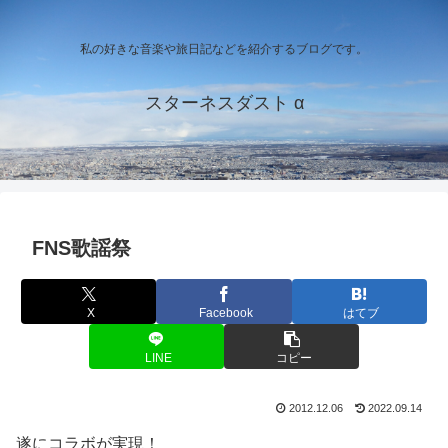
私の好きな音楽や旅日記などを紹介するブログです。
スターネスダスト α
FNS歌謡祭
X
Facebook
はてブ
LINE
コピー
2012.12.06
2022.09.14
遂にコラボが実現！