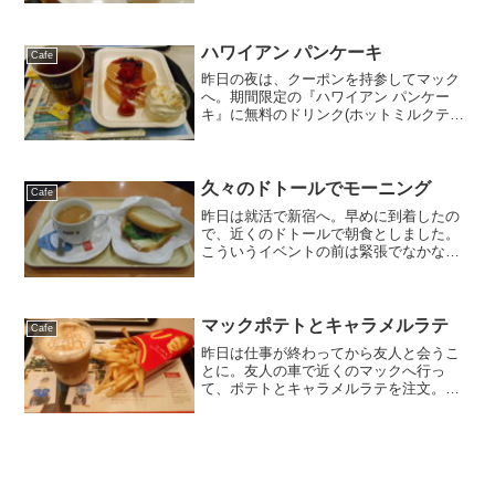
来ケーキセットは650円なんだけど、ミル
クティーは+100円で750円。美味しいけ
ど、ちょっと高...
ハワイアン パンケーキ
Cafe
昨日の夜は、クーポンを持参してマック
へ。期間限定の『ハワイアン パンケー
キ』に無料のドリンク(ホットミルクティ
ー)を付けました。マックだからと侮るな
かれ。これはかなり美味しかったです。
値段も安いし大満足。
久々のドトールでモーニング
Cafe
昨日は就活で新宿へ。早めに到着したの
で、近くのドトールで朝食としました。
こういうイベントの前は緊張でなかなか
食欲が沸かないのですが、これでいくら
かリラックス出来て、会場へ向かうので
した。
マックポテトとキャラメルラテ
Cafe
昨日は仕事が終わってから友人と会うこ
とに。友人の車で近くのマックへ行っ
て、ポテトとキャラメルラテを注文。こ
の2つはミスマッチだったかも。ポテトに
は紅茶のほうが合いますね。仕事の話
や、旅行の話などでいろいろ盛り上がっ
て21時には解散。