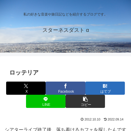
私の好きな音楽や旅日記などを紹介するブログです。
スターネスダスト α
ロッテリア
X
Facebook
はてブ
LINE
コピー
2012.10.10
2022.09.14
シアターライブ終了後、落ち着けるカフェを探したんです