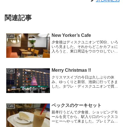
関連記事
New Yorker’s Cafe
Cafe
夕食後はディスクユニオンで30分、いろ
いろ見ました。それからどこかカフェに
入ろうと、東口周辺をウロウロしている
と、もの凄い雨が降り始めました。風も
強く、傘が意味を成さない状態。近くに
あった見慣れないカフェに入りました。
雨で写真が撮れませんで...
Merry Christmas !!
Cafe
クリスマスイブの今日は久しぶりの休
み、ゆっくりと新宿、池袋に行ってきま
した。タワレ・ディスクユニオンで買い
物したあとは、池袋のマルイのスタバで
休憩。ラズベリークリームパイとチャイ
ティーラテを注文。チャイティーラテは
美味しくなかったです。その...
ベックスのケーキセット
Cafe
親孝行うどんで夕食後、ショッピングモ
ールを見てから、駅入り口のベックスコ
ーヒーへやって来ました。プレミアムチ
ーズケーキとミルクティーのセット。本