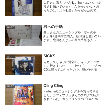
先月末に購入したAnlyの1stアルバム。繰
り返し聴いています。Anlyをいいなと思
ったのは「北斗七星」からだったので、
このアルバムの曲はほとんど知りません
でしたが、良い曲ばかりでした。1曲目
「太陽に笑え」から2曲目「FIRE」への
流れにゾ...
君への手紙
購入CD
桑田さんのニューシングル『君への手
紙』を1週間前に購入。繰り返し聴いてい
ます。桑田さんからの長文手紙も入って
いて、かなりの読み応えでした。来年に
向けて、期待が高まって来る内容です。
桑田さんの文字は綺麗ですね。4曲収録さ
れていますが、それぞれ...
SICKS
購入CD
先月、久しぶりに池袋のディスクユニオ
ンに行きました。ここ1年くらい、中古の
CDは買ってなかったので、買い物が楽し
くて楽しくて、2時間近く店に滞在して、
5枚アルバムを購入しました。そのうちの
1枚。イエモンの『SICKS』というオリジ
ナルアルバ...
Cling Cling
購入CD
Perfumeのニューシングルを買ってきま
した。カフェブリュさんのブログで紹介
されていた、カップリングの「Hold Your
Hand」のＰＶを観て一目惚れ。一瞬でビ
ビビっときたので、仕事帰りに買ってき