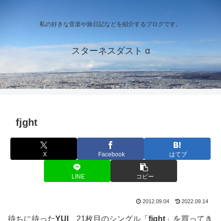
私の好きな音楽や旅日記などを紹介するブログです。
スターネスダスト α
fjght
X
Facebook
はてブ
LINE
コピー
2012.09.04
2022.09.14
待ちに待った
YUI
、21枚目のシングル「
fight
」を買ってき