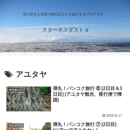
私の好きな音楽や旅日記などを紹介するブログです。
スターネスダスト α
アユタヤ
弾丸！バンコク旅行 ⑧ [2日目＆3
海外旅行記
日目] (アユタヤ観光、夜行便で帰
国)
2018.01.17
弾丸！バンコク旅行 ⑦ [2日目]
海外旅行記