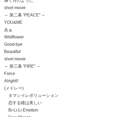
輝く月のように
short movie
～ 第二幕 “PEACE” ～
YOU&ME
あぁ
Wildflower
Good-bye
Beautiful
short movie
～ 第三幕 “FIRE” ～
Force
Alright!!
(メドレー)
タマシイレボリューション
恋する瞳は美しい
Bi-Li-Li Emotion