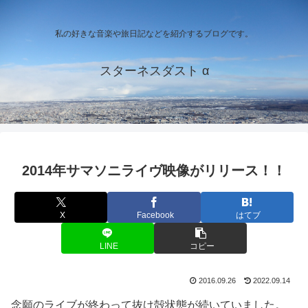
私の好きな音楽や旅日記などを紹介するブログです。
スターネスダスト α
2014年サマソニライヴ映像がリリース！！
X
Facebook
はてブ
LINE
コピー
2016.09.26
2022.09.14
念願のライブが終わって抜け殻状態が続いていました。