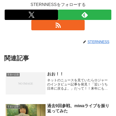
STERNNESSをフォローする
STERNNESS
関連記事
おお！！
音楽の話題
ネットのニュースを見ていたらロジャー
のインタビュー記事を発見！「近いうち
日本に戻るよ。」だって！！来年にもア
ダム・ランバートとクイーンのツアーを
するって話もあるし、そしたら日本にき
てくれるかな！？アダムは好きじゃない
けど、ブライアンとロジャ...
過去9回参戦、miwaライブを振り
音楽の話題
返ってみた