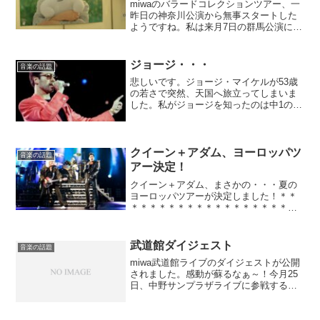
miwaのバラードコレクションツアー、一
昨日の神奈川公演から無事スタートした
ようですね。私は来月7日の群馬公演に参
戦します。実は今回でmiwaライブは10回
目！記念すべき10回目のmiwaライブの前
に、過去9回のライブを少しだけ振り返っ
ジョージ・・・
音楽の話題
てみ...
悲しいです。ジョージ・マイケルが53歳
の若さで突然、天国へ旅立ってしまいま
した。私がジョージを知ったのは中1のと
き。英語の授業で「Last Christmas」を
聴いて感動し、ワム！のベストアルバム
を買いに行ったのを最近のことのように
思い出...
クイーン＋アダム、ヨーロッパツ
音楽の話題
アー決定！
クイーン＋アダム、まさかの・・・夏の
ヨーロッパツアーが決定しました！＊＊
＊＊＊＊＊＊＊＊＊＊＊＊＊＊＊＊＊＊
＊＊＊＊＊＊＊＊Wed 13 June: Cologne,
Germany, Lanxess ArenaTues 19 June:
...
武道館ダイジェスト
音楽の話題
miwa武道館ライブのダイジェストが公開
されました。感動が蘇るなぁ～！今月25
日、中野サンプラザライブに参戦するの
ですが、その前日にこのDVDが発売！今
１番の楽しみです。待ち遠しいなぁ。