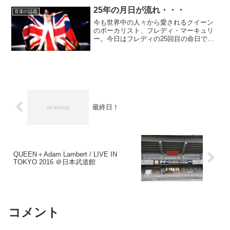
25年の月日が流れ・・・
音楽の話題
今も世界中の人々から愛されるクイーン
のボーカリスト、フレディ・マーキュリ
ー。今日はフレディの25回目の命日で
す。25年というと、四半世紀になります
ね。それだけの時が流れても、今なお絶
大な影響力を持つフレディの歌声。これ
が本当のロックスターな...
最終日！
QUEEN＋Adam Lambert / LIVE IN
TOKYO 2016 ＠日本武道館
コメント