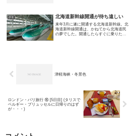
通は多くの道民の悲願でした。まずは函
館からだけど、いずれは札幌まで繋がる
ので期待は膨らみます。ただでさえ大人
気の函館に新幹線がやって...
北海道新幹線開通が待ち遠しい
鉄道
来年3月に遂に開通する北海道新幹線。北
海道新幹線開通は、かねてから北海道民
の夢でした。開通したらすぐに乗りたい
と思っています。今年の北陸新幹線に続
いて胸が高まるニュースですね。とりあ
えずは函館までということで、来年は函
館に観光客が殺到するん...
津軽海峡・冬景色
ロンドン・パリ旅行 ⑯ [5日目] (タリスで
ベルギー・ブリュッセルに日帰りのはず
が・・・)