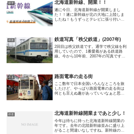
に乗って、札幌に帰省し...
北海道新幹線、開業！！
鉄道
遂に今日、北海道新幹線が開業しまし
た！！遂に新幹線が北の大地に上陸しま
したね！もうずっとテレビに張り付い
て、1番列車の様子を画面越しに眺めては
感動していました！ここまで来るにはど
れだけの人の努力があったことでしょ
う。感謝してもしきれません。...
鉄道写真「秩父鉄道」(2007年)
鉄道
2回目は秩父鉄道です。通学で秩父線を利
用していたので、1番愛着がある鉄道路
線。今から10年前、2007年の写真です。
私は当時高校1年生でした。これが初めて
自分で撮影した秩父線。元主力の1000系
です。この1000系は国鉄時代から使われ
ていた...
路面電車の走る街
鉄道
ここ数年で日本全国いろんなところを旅
したけど、やっぱり路面電車の走る街は
何とも言えぬ趣があっていいなぁと思い
ます。(写真は函館市電)路面電車の走った
街は、最盛期には65都市も数えたそうで
す。しかし車社会が到来すると路面電車
は『渋滞の原因』と...
北海道新幹線開業まであと少し！
鉄道
今年は待ちに待った北海道新幹線開業の
年です。去年の北陸新幹線並みに盛り上
がること間違いなしですね。新幹線の開