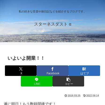
私の好きな音楽や旅日記などを紹介するブログです。
スターネスダスト α
いよいよ開業！！
X
Facebook
はてブ
LINE
コピー
2016.03.25
2022.09.14
遂に明日！もう数時間後です！