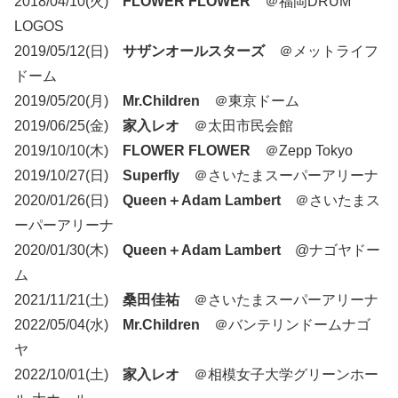
2018/04/10(火)
FLOWER FLOWER
＠福岡DRUM
LOGOS
2019/05/12(日)
サザンオールスターズ
＠メットライフ
ドーム
2019/05/20(月)
Mr.Children
＠東京ドーム
2019/06/25(金)
家入レオ
＠太田市民会館
2019/10/10(木)
FLOWER FLOWER
＠Zepp Tokyo
2019/10/27(日)
Superfly
＠さいたまスーパーアリーナ
2020/01/26(日)
Queen＋Adam Lambert
＠さいたまス
ーパーアリーナ
2020/01/30(木)
Queen＋Adam Lambert
@ナゴヤドー
ム
2021/11/21(土)
桑田佳祐
＠さいたまスーパーアリーナ
2022/05/04(水)
Mr.Children
＠バンテリンドームナゴ
ヤ
2022/10/01(土)
家入レオ
＠相模女子大学グリーンホー