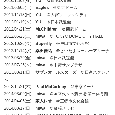
2010/11/02(火)
YUI
@日本武道館
2011/03/05(土)
Eagles
＠東京ドーム
2011/11/13(日)
YUI
＠大宮ソニックシティ
2012/01/19(木)
YUI
＠日本武道館
2012/04/21(土)
Mr.Children
＠西武ドーム
2012/06/23(土)
miwa
＠TOKYO DOME CITY HALL
2012/10/26(金)
Superfly
＠戸田市文化会館
2012/11/14(水)
桑田佳祐
＠さいたまスーパーアリーナ
2013/03/29(金)
miwa
＠日本武道館
2013/07/25(木)
miwa
＠中野サンプラザ
2013/08/11(日)
サザンオールスターズ
＠日産スタジア
ム
2013/11/21(木)
Paul McCartney
＠東京ドーム
2014/03/09(日)
miwa
＠国立代々木競技場 第一体育館
2014/04/05(土)
家入レオ
＠三郷市文化会館
2014/08/17(日)
miwa
＠幕張メッセ