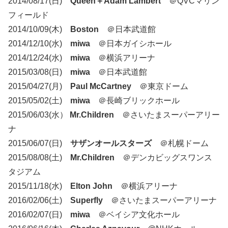
2014/08/17(日)
Queen＋Adam Lambert
＠QVCマリン
フィールド
2014/10/09(木)
Boston
＠日本武道館
2014/12/10(水)
miwa
＠日本ガイシホール
2014/12/24(水)
miwa
＠横浜アリーナ
2015/03/08(日)
miwa
＠日本武道館
2015/04/27(月)
Paul McCartney
＠東京ドーム
2015/05/02(土)
miwa
＠長崎ブリックホール
2015/06/03(水）
Mr.Children
＠さいたまスーパーアリー
ナ
2015/06/07(日)
サザンオールスターズ
＠札幌ドーム
2015/08/08(土)
Mr.Children
＠デンカビッグスワンス
タジアム
2015/11/18(水)
Elton John
＠横浜アリーナ
2016/02/06(土)
Superfly
＠さいたまスーパーアリーナ
2016/02/07(日)
miwa
＠ベイシア文化ホール