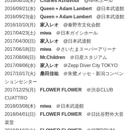
2016/06/16(木)
Charles Aznavour
@NHKホール
2016/09/21(水)
Queen＋Adam Lambert
@日本武道館
2016/09/23(金)
Queen＋Adam Lambert
@日本武道館
2016/10/10(月)
家入レオ
@秦野市文化会館
2017/04/23(土)
miwa
＠日本ガイシホール
2017/04/30(日)
家入レオ
@日本武道館
2017/06/18(日)
miwa
＠さいたまスーパーアリーナ
2017/08/06(日)
Mr.Children
＠日産スタジアム
2017/09/06(水)
家入レオ
＠Zepp Diver City TOKYO
2017/10/17(火)
桑田佳祐
＠朱鷺メッセ・新潟コンベン
ションセンター
2017/12/25(月)
FLOWER FLOWER
＠渋谷CLUB
CUATTRO
2018/03/08(木)
miwa
＠日本武道館
2018/04/01(日)
FLOWER FLOWER
＠日比谷野外大音
楽堂