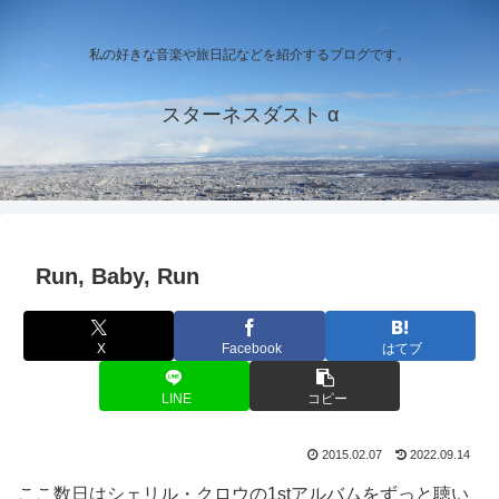
私の好きな音楽や旅日記などを紹介するブログです。
スターネスダスト α
Run, Baby, Run
X
Facebook
はてブ
LINE
コピー
2015.02.07
2022.09.14
ここ数日はシェリル・クロウの1stアルバムをずっと聴い