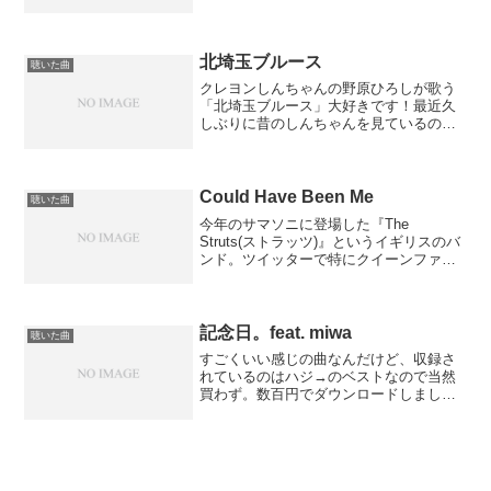
っと昔のことのように思えてくるんだろ
うなぁ。そういう時代があったことを、
私は絶対忘れません。
北埼玉ブルース
聴いた曲
クレヨンしんちゃんの野原ひろしが歌う
「北埼玉ブルース」大好きです！最近久
しぶりに昔のしんちゃんを見ているので
すが、この年になって改めて教えられる
ことが多い素晴らしいアニメです。この
曲を聴くと埼玉県民でよかったと思いま
す。
Could Have Been Me
聴いた曲
今年のサマソニに登場した『The
Struts(ストラッツ)』というイギリスのバ
ンド。ツイッターで特にクイーンファン
の方々が大絶賛されている模様。これは
聴かないといけないなと思って、とりあ
えず1曲ダウンロードしてみました。これ
は素晴らしい！...
記念日。feat. miwa
聴いた曲
すごくいい感じの曲なんだけど、収録さ
れているのはハジ→のベストなので当然
買わず。数百円でダウンロードしまし
た。「夜空。」とは対照的な温かみを感
じる曲でいいですね。少し経ったらmiwa
のシングルのカップリングにも収録され
たりして・・・。それと...