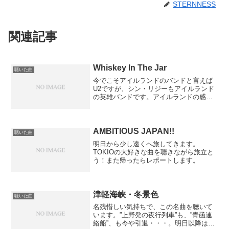
STERNNESS
関連記事
Whiskey In The Jar
聴いた曲
今でこそアイルランドのバンドと言えば
U2ですが、シン・リジーもアイルランド
の英雄バンドです。アイルランドの感じ
が出ていて、好きだなぁ。アメリカの若
手にも多大な影響を与えたハードロック
バンドですからねぇ。久しぶりにいろい
ろ聴き返してみようかな...
AMBITIOUS JAPAN!!
聴いた曲
明日から少し遠くへ旅してきます。
TOKIOの大好きな曲を聴きながら旅立と
う！また帰ったらレポートします。
津軽海峡・冬景色
聴いた曲
名残惜しい気持ちで、この名曲を聴いて
います。”上野発の夜行列車”も、”青函連
絡船”、も今や引退・・・。明日以降はも