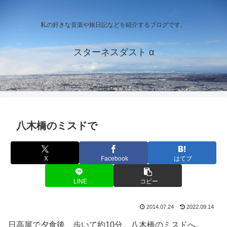
私の好きな音楽や旅日記などを紹介するブログです。
スターネスダスト α
八木橋のミスドで
X
Facebook
はてブ
LINE
コピー
2014.07.24
2022.09.14
日高屋で夕食後、歩いて約10分。八木橋のミスドへ。