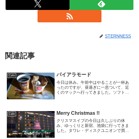
STERNNESS
関連記事
パイアラモード
Cafe
今日は休み。午前中はやることが一杯あ
ったのですが、昼過ぎに一息ついて、近
くのマックへ行ってきました。ソフトク
リームにアップルパイを乗っけたパイア
ラモードと、クーポンで無料のホットコ
ーヒー。やはり成人の日、ということで
マックは混んでましたねぇ...
Merry Christmas !!
Cafe
クリスマスイブの今日は久しぶりの休
み、ゆっくりと新宿、池袋に行ってきま
した。タワレ・ディスクユニオンで買い
物したあとは、池袋のマルイのスタバで