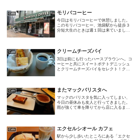
休憩。ラズベリークリームパイとチャイ
ティーラテを注文。チャイティーラテは
美味しくなかったです。その...
モリバコーヒー
Cafe
今日はモリバコーヒーで休憩しました。
このモリバコーヒー、池袋駅から徒歩３
分短大生のときは週１回は来ていまし
た。スタバやドトールと比べてかなり安
いですが、おいしさは負けていません。
今日は暑かったので、アイスカフェソフ
トにしました。店の雰囲気も...
クリームチーズパイ
Cafe
3日は前にも行ったハースブラウンへ。コ
ーヒーと共にスイートポテトデニッシュ
とクリームチーズパイをセレクト！クリ
ームチーズパイはパンにそのまま濃厚な
チーズケーキがのせられた感じでとって
も美味しかったです。
またマックバリスタへ
Cafe
マックのバリスタを気に入ってしまい、
今日の昼休みも友人と行ってきました。
雨が強くて車を降りてから店に入るまで
にだいぶ濡れました。今日はカプチーノ
とキャラメルケーキ。なんだかマックじ
ゃ無いみたい。バリスタもメニューが多
いし何回来ても飽きません...
エクセルシオール カフェ
Cafe
駅から少し歩いたところにある「エクセ