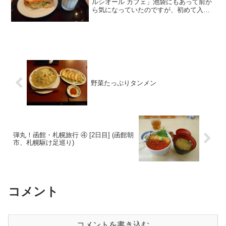
ルシオール カフェ」池袋にもあって前か
ら気になっていたのですが、初めて入り
ました。ドトールと同じ系列の店みたい
です。注文したのは、モーニングのハム
レタスセット。冷房が効いていてホット
が飲みたくなってきたの...
野菜たっぷりタンメン
弾丸！函館・札幌旅行 ④ [2日目] (函館朝
市、札幌駆け足巡り)
コメント
コメントを書き込む