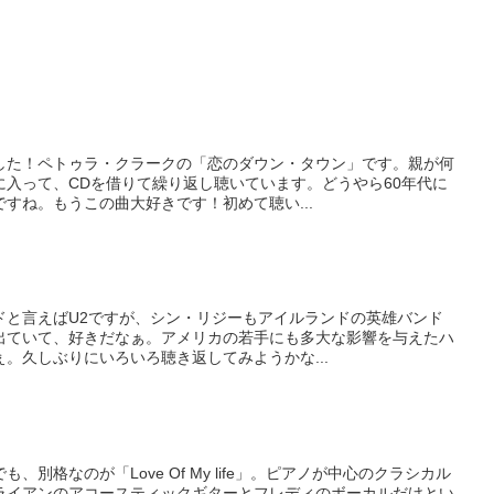
した！ペトゥラ・クラークの「恋のダウン・タウン」です。親が何
に入って、CDを借りて繰り返し聴いています。どうやら60年代に
すね。もうこの曲大好きです！初めて聴い...
ドと言えばU2ですが、シン・リジーもアイルランドの英雄バンド
出ていて、好きだなぁ。アメリカの若手にも多大な影響を与えたハ
。久しぶりにいろいろ聴き返してみようかな...
別格なのが「Love Of My life」。ピアノが中心のクラシカル
ライアンのアコースティックギターとフレディのボーカルだけとい