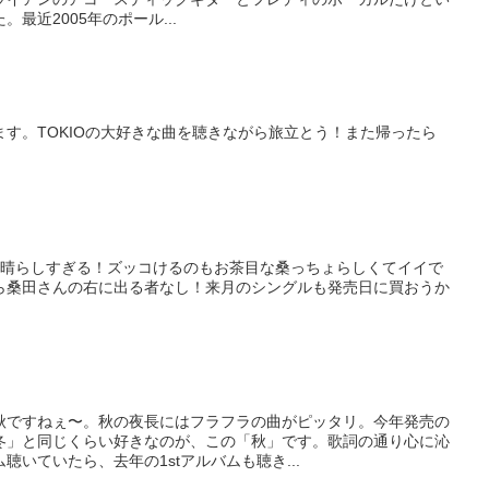
最近2005年のポール...
す。TOKIOの大好きな曲を聴きながら旅立とう！また帰ったら
素晴らしすぎる！ズッコけるのもお茶目な桑っちょらしくてイイで
ら桑田さんの右に出る者なし！来月のシングルも発売日に買おうか
秋ですねぇ〜。秋の夜長にはフラフラの曲がピッタリ。今年発売の
冬」と同じくらい好きなのが、この「秋」です。歌詞の通り心に沁
いていたら、去年の1stアルバムも聴き...