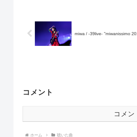
miwa / -39live- "miwanissi
コメント
コメン
ホーム
聴いた曲