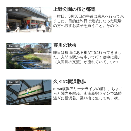
の季節にはやって来るこの場所。私にと
って特別な桜の名所です。...
上野公園の桜と都電
ぶらり旅
一昨日、3月30日の午後は東京へ行って来
ました。目的は昨日で最後になった職場
の方へ渡すお菓子を買うこと。そのつい
でに上野公園に行ってお花見をして都電
にも乗ってきました。まずは有楽町へ。
有楽町駅前にある『北海道どさんこプラ
ザ』。北海道のアンテ...
霞川の秋桜
ぶらり旅
昨日は狭山にある祖父宅に行ってきまし
た。入間市駅から歩いて行く途中に霞川
（入間川の支流）が流れていて、いつも
川のせせらぎを聞きながら、祖父宅へ歩
いて行きます。この霞川、幼い頃に祖父
母と鯉にエサをあげに来た思い出があ
り、懐かしい思いになります...
久々の横浜散歩
ぶらり旅
miwa横浜アリーナライブの前に、ちょこ
っと関内を散歩。湘南新宿ラインで15時
過ぎに横浜着。乗り換え無しでも、横浜
はやっぱり遠いですね。ライブまで時間
に余裕があるので、関内にでも行って海
を見ようかな、と思い横浜市営地下鉄の1
日乗車券を購入。...