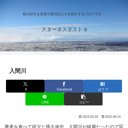
私の好きな音楽や旅日記などを紹介するブログです。
スターネスダスト α
入間川
X
Facebook
はてブ
LINE
コピー
2013.03.18
2022.09.14
蕎麦を食べて祖父と帰る途中、入間川が綺麗だったので写