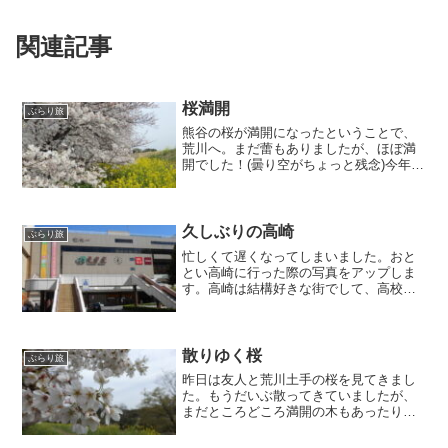
関連記事
桜満開
ぶらり旅
熊谷の桜が満開になったということで、
荒川へ。まだ蕾もありましたが、ほぼ満
開でした！(曇り空がちょっと残念)今年の
桜は早いですねぇ。今週は気温がグッと
上がって、夏日になる日もあるようで
す。まだ3月だし、暑くはならないで欲し
いですね。就活も終盤...
久しぶりの高崎
ぶらり旅
忙しくて遅くなってしまいました。おと
とい高崎に行った際の写真をアップしま
す。高崎は結構好きな街でして、高校生
の頃はよく遊びに行ってました。1年半ぶ
りくらいで、懐かしかったです。埼玉1番
の大宮より騒がしくなくて比較的ゆっく
りできるんです。以前...
散りゆく桜
ぶらり旅
昨日は友人と荒川土手の桜を見てきまし
た。もうだいぶ散ってきていましたが、
まだところどころ満開の木もあったりし
て、切ないけど美しかったです。ちょう
ど秩父線がやって来ました。毎年必ずこ