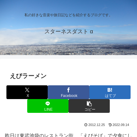
私の好きな音楽や旅日記などを紹介するブログです。
スターネスダスト α
えびラーメン
X
Facebook
はてブ
LINE
コピー
2012.12.25
2022.09.14
昨日は東武池袋のレストラン街、「えびそば」で夕食にし