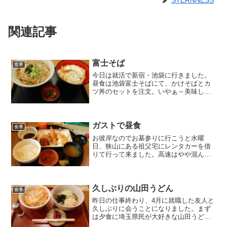
関連記事
富士そば
食事
今日は就活で新宿・池袋に行きました。
昼食は池袋富士そばにて、かけそばとカ
ツ丼のセットを注文。いやぁ～美味しか
った！！冬の温かいそばは最高ですね。
富士そばは近くに無いので、東京に来た
ときにはなるべく寄りたい店です。
ガストで昼食
食事
お彼岸なのでお墓参りに行こうと水曜
日、狭山にある祖父宅にレンタカーを借
りて行って来ました。高速はやや混んで
ましたね。東松山ICから狭山日高ICまで
25分くらい。祖父宅へ着いて、祖父も車
に乗せて近くのガストで昼食。エビフラ
イとかつの定食にドリ...
久しぶりの山田うどん
食事
昨日の仕事終わり、4月に就職した友人と
久しぶりに会うことになりました。まず
は夕食に埼玉県民が大好きな山田うどん
へ。かき揚げ丼とそばのセット。ホッと