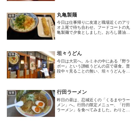
する味だなぁ～。すごく美味しいわけで
はないんだけど、求めてしまうんです、
この山田うどんの味を。...
丸亀製麺
食事
今日は仕事帰りに友達と職場近くのアリ
オ上尾で待ち合わせ。フードコートの丸
亀製麺で夕食としました。おろし醤油に
ちくわ天。こういったサッパリした麺類
は、今日のような猛暑日はいつも以上に
美味しく感じます。それにしても平日夜
のフードコートって空いて...
坦々うどん
食事
今日は大宮へ。ルミネの中にある『野ラ
ボー』という讃岐うどんの店で昼食。普
段中々見ることの無い、坦々うどんを注
文。これ、冷たいうどんかと勘違いして
いて注文したんですが温かいうどんでし
た・・・。こんな暑いときに熱いうどん
（しかもピリ辛）を食べる...
行田ラーメン
食事
昨日の昼は、忍城近くの「くるまやラー
メン」へ。行田の限定メニュー、「行田
ラーメン」を食べてみました。わりとア
ッサリした醤油味で、シャキッとしたネ
ギと麺が絡み合って美味しかった！