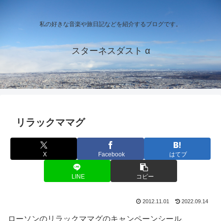
私の好きな音楽や旅日記などを紹介するブログです。
スターネスダスト α
リラックママグ
X
Facebook
はてブ
LINE
コピー
2012.11.01
2022.09.14
ローソンのリラックママグのキャンペーンシール、