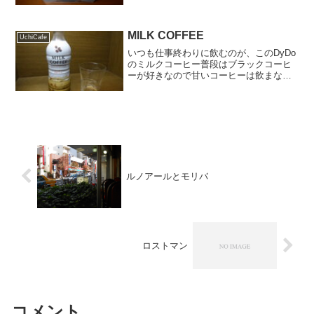
MILK COFFEE
UchiCafe
いつも仕事終わりに飲むのが、このDyDo
のミルクコーヒー普段はブラックコーヒ
ーが好きなので甘いコーヒーは飲まない
のですが、仕事で疲れたときはミルクコ
ーヒーがすごくおいしいと思うのです。
これはDyDoの自動販売機限定の商品です
が、ポイントカー...
ルノアールとモリバ
ロストマン
コメント