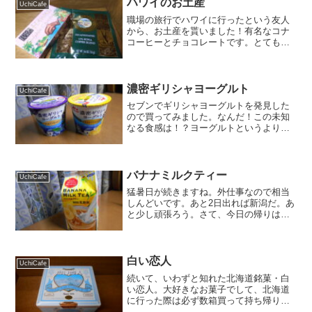
ハワイのお土産
UchiCafe
職場の旅行でハワイに行ったという友人
から、お土産を貰いました！有名なコナ
コーヒーとチョコレートです。とても綺
麗な海だったそうです。私は去年辺りま
で、ハワイなどのリゾート地は全く興味
が無かったのですが、いろんな方の旅行
記を見たり、話を聞いてい...
濃密ギリシャヨーグルト
UchiCafe
セブンでギリシャヨーグルトを発見した
ので買ってみました。なんだ！この未知
なる食感は！？ヨーグルトというよりレ
アチーズケーキみたいな感じで、ブルー
ベリーとグレープフルーツのソースと合
わさってかなり美味しかったです。これ
がギリシャヨーグルトなの...
バナナミルクティー
UchiCafe
猛暑日が続きますね。外仕事なので相当
しんどいです。あと2日出れば新潟だ。あ
と少し頑張ろう。さて、今日の帰りはセ
ブンでこんな物を買ってみました。バナ
ナミルクティー。初めて見つけて、思わ
ず買ってしまいました。これが予想外に
美味しかったです！ミル...
白い恋人
UchiCafe
続いて、いわずと知れた北海道銘菓・白
い恋人。大好きなお菓子でして、北海道
に行った際は必ず数箱買って持ち帰りま
す。コーヒーとも相性バッチリです！