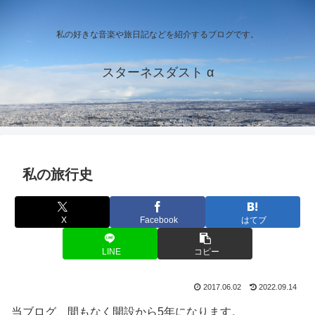
私の好きな音楽や旅日記などを紹介するブログです。
スターネスダスト α
私の旅行史
X
Facebook
はてブ
LINE
コピー
2017.06.02
2022.09.14
当ブログ、間もなく開設から5年になります。