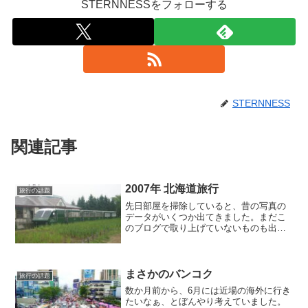
STERNNESSをフォローする
STERNNESS
関連記事
2007年 北海道旅行
旅行の話題
先日部屋を掃除していると、昔の写真の
データがいくつか出てきました。まだこ
のブログで取り上げていないものも出て
来たので、少しずつ紹介していこうと思
います。ちょうど10年前の2007年夏の思
い出です。この年、私は高校1年生。写真
部に入部し、初め...
まさかのバンコク
旅行の話題
数か月前から、6月には近場の海外に行き
たいなぁ、とぼんやり考えていました。