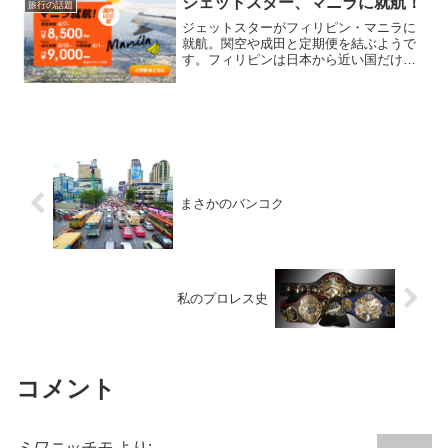
ジェットスター、マニラに就航！
旅行の話題
ジェットスターがフィリピン・マニラに
就航。関空や成田と定期便を結ぶようで
す。フィリピンは日本から近い国だけ
ど、あんまり観光地としては話題に上が
ることが少なかったような気がします。
私も正直、マニラの観光地をほとんど知
らないのですが、こうやって...
まさかのバンコク
私のプロレス史
コメント
ミワニッチモ
より: