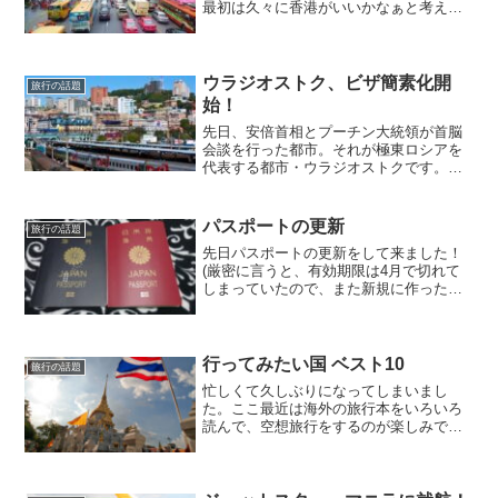
最初は久々に香港がいいかなぁと考えた
のですが、次第に台湾のパパイヤミルク
とスイカジュースが無性に飲みたくなっ
てきてしまい、これは台湾に行くしかな
いなぁと考え直しました...
ウラジオストク、ビザ簡素化開
旅行の話題
始！
先日、安倍首相とプーチン大統領が首脳
会談を行った都市。それが極東ロシアを
代表する都市・ウラジオストクです。東
京から飛行機たった2時間半、それでいて
街並みはヨーロッパ！ここは是非行きた
いと、数年前から検討していましたが、
パスポートの更新
旅行の話題
やはり面倒なのはビザの...
先日パスポートの更新をして来ました！
(厳密に言うと、有効期限は4月で切れて
しまっていたので、また新規に作ったと
いうことになります。)謄本を北海道から
取り寄せて、写真館で写真を撮ってもら
い、印紙と証紙を購入して、念願の10年
用パスポートが手に...
行ってみたい国 ベスト10
旅行の話題
忙しくて久しぶりになってしまいまし
た。ここ最近は海外の旅行本をいろいろ
読んで、空想旅行をするのが楽しみで
す。海外には行ったことが無いので、憧
れは強く、実現する日も近そうです。そ
こで、私の行ってみたいと思う国ベスト
10 をまとめてみます。少し...